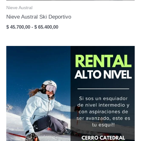
Nieve Austral
Nieve Austral Ski Deportivo
Rango
$
45.700,00
-
$
65.400,00
de
precios:
desde
$ 45.700,00
hasta
$ 65.400,00