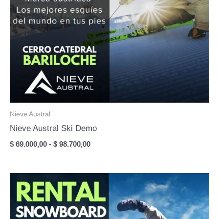
Nieve Austral
Nieve Austral Ski Demo
Rango
$
69.000,00
-
$
98.700,00
de
precios:
desde
$ 69.000,00
hasta
$ 98.700,00