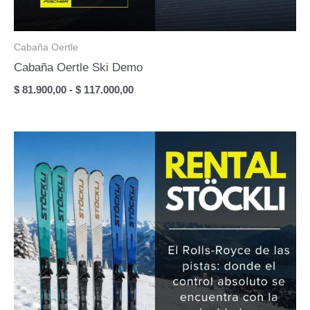
Cabaña Oertle
Cabaña Oertle Ski Demo
Rango
$
81.900,00
-
$
117.000,00
de
precios:
desde
$ 81.900,00
hasta
$ 117.000,00