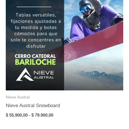
Nieve Austral
Nieve Austral Snowboard
Rango
$
55.900,00
-
$
79.900,00
de
precios: