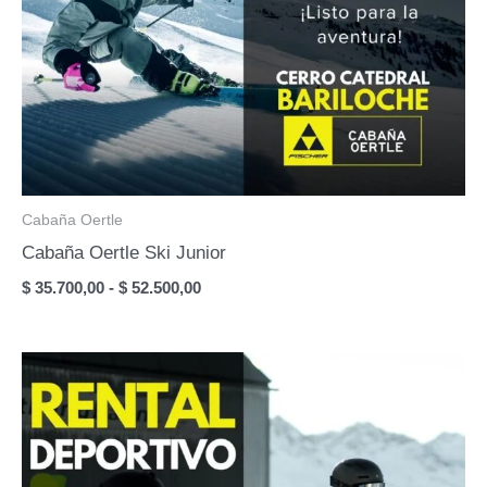
Cabaña Oertle
Cabaña Oertle Ski Junior
Rango
$
35.700,00
-
$
52.500,00
de
precios:
desde
$ 35.700,00
hasta
$ 52.500,00