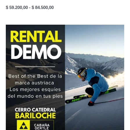
Rango
$
59.200,00
-
$
84.500,00
de
precios:
desde
$ 59.200,00
hasta
$ 84.500,00