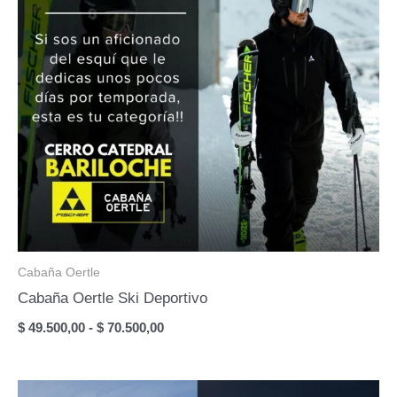
Cabaña Oertle
Cabaña Oertle Ski Deportivo
Rango
$
49.500,00
-
$
70.500,00
de
precios:
desde
$ 49.500,00