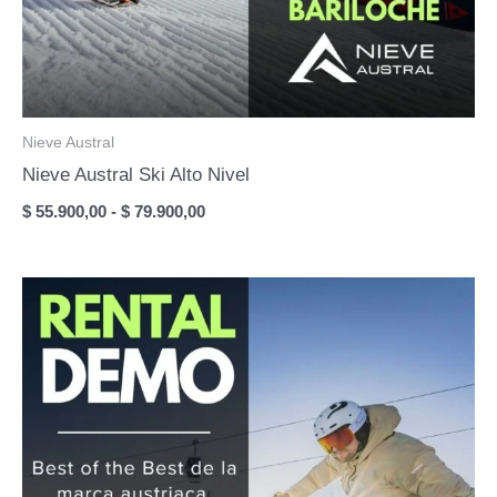
Nieve Austral
Nieve Austral Ski Alto Nivel
Rango
$
55.900,00
-
$
79.900,00
de
precios:
desde
$ 55.900,00
hasta
$ 79.900,00