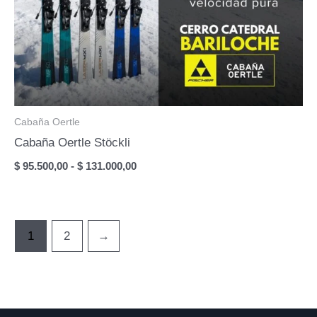
Cabaña Oertle
Cabaña Oertle Stöckli
Rango
$
95.500,00
-
$
131.000,00
de
precios:
desde
$ 95.500,00
hasta
1
2
→
$ 131.000,00