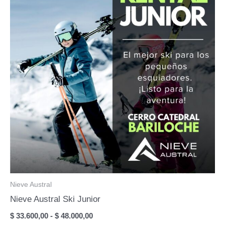
Nieve Austral
Nieve Austral Ski Junior
Rango
$
33.600,00
-
$
48.000,00
de