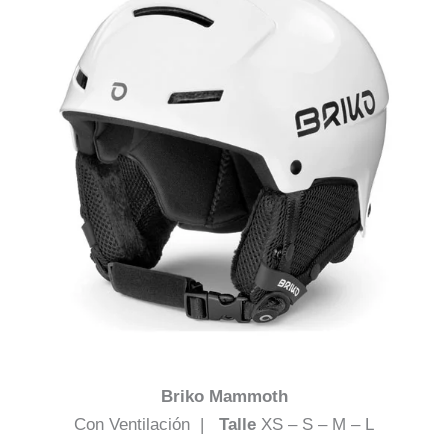
Briko Mammoth
Con Ventilación |
Talle
XS – S – M – L