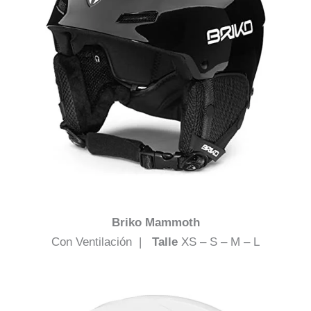
Briko Mammoth
Con Ventilación |
Talle
XS – S – M – L