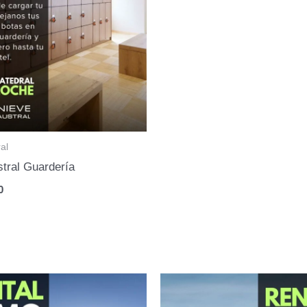
al
tral Guardería
0