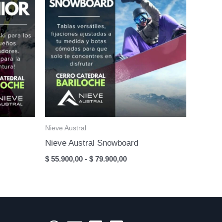
Nieve Austral
Nieve Austral Snowboard
Rango
$
55.900,00
-
$
79.900,00
de
:
precios:
desde
0,00
$ 55.900,00
hasta
0,00
$ 79.900,00