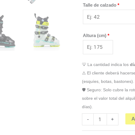
Talle de calzado
*
Altura (cm)
*
💡 La cantidad indica los
dí
⚠️ El cliente deberá hacers
(esquíes, botas, bastones).
🛡️ Seguro: Solo cubre la r
sobre el valor total del al
días).
Nieve
A
-
+
Austral
Ski