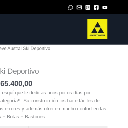
eve Austral Ski Deportivo
ki Deportivo
Rango
65.400,00
de
l esquí que le dedicas unos pocos días por
precios:
ategoría!!. Su construcción los hace fáciles de
desde
los errores y además ofrecen mucho confort en las
$ 45.700,00
es + Botas + Bastones
hasta