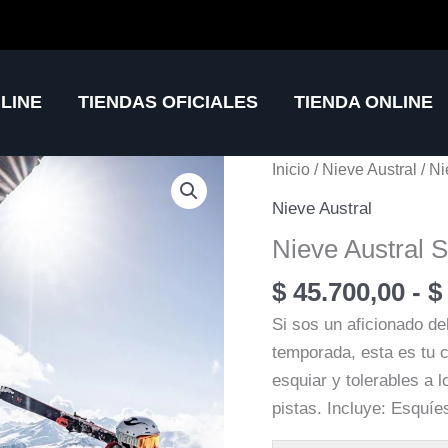
LINE
TIENDAS OFICIALES
TIENDA ONLINE
Inicio
/
Nieve Austral
/ Ni
Nieve Austral
Nieve Austral S
$
45.700,00
-
$
Si sos un aficionado de
temporada, esta es tu c
esquiar y tolerables a 
pistas. Incluye: Esquí