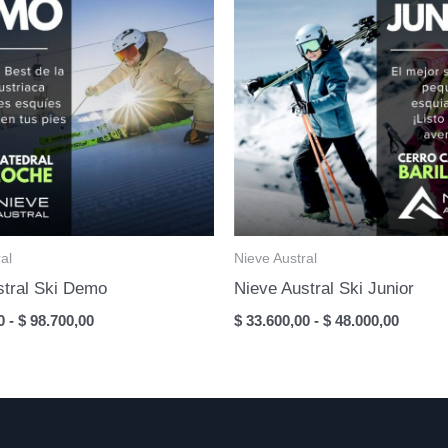
al
Nieve Austral
stral Ski Demo
Nieve Austral Ski Junior
Rango
Rango
0
-
$
98.700,00
$
33.600,00
-
$
48.000,00
de
de
precios:
precios
desde
desde
$ 69.000,00
$ 33.60
hasta
hasta
$ 98.700,00
$ 48.00