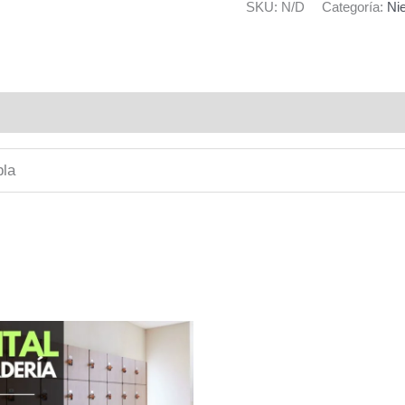
SKU:
N/D
Categoría:
Ni
Deportivo
cantidad
bla