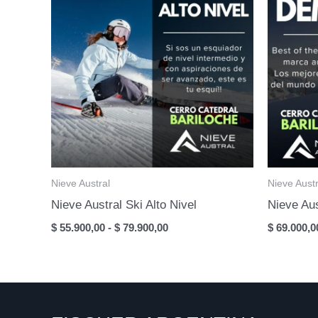
Nieve Austral
Nieve Austr
Nieve Austral Ski Alto Nivel
Nieve Au
Rango
$
55.900,00
-
$
79.900,00
$
69.000,0
de
precios:
desde
$ 55.900,00
hasta
$ 79.900,00