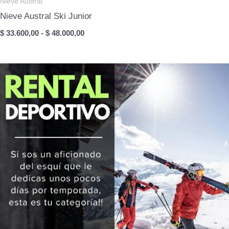
Nieve Austral
Nieve Austral Ski Junior
Rango
$
33.600,00
-
$
48.000,00
de
precios:
desde
$ 33.600,00
hasta
$ 48.000,00