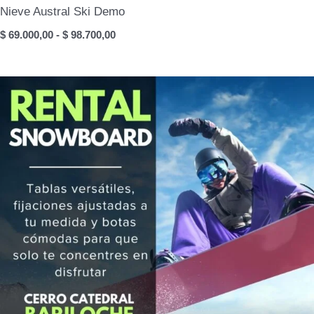
Nieve Austral Ski Demo
Rango
$
69.000,00
-
$
98.700,00
de
precios:
desde
$ 69.000,00
hasta
$ 98.700,00