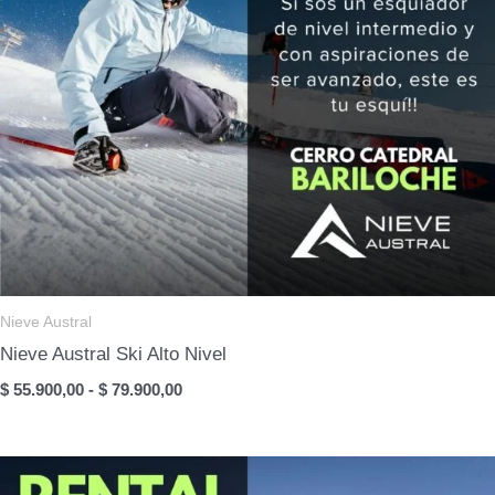
Nieve Austral
Nieve Austral Ski Alto Nivel
Rango
$
55.900,00
-
$
79.900,00
de
precios:
desde
$ 55.900,00
hasta