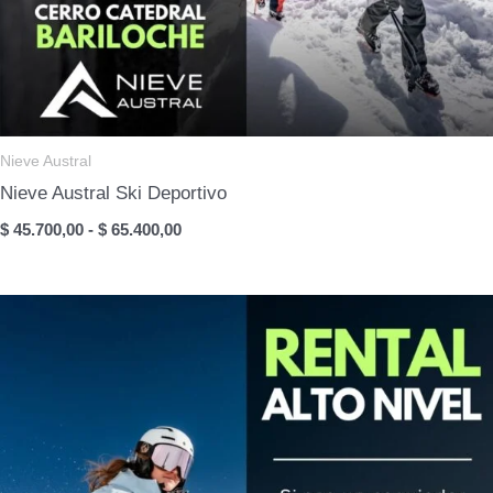
Nieve Austral
Nieve Austral Ski Deportivo
Rango
$
45.700,00
-
$
65.400,00
de
precios:
desde
$ 45.700,00
hasta
$ 65.400,00