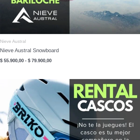
Nieve Austral
Nieve Austral Snowboard
Rango
$
55.900,00
-
$
79.900,00
de
precios:
desde
$ 55.900,00
hasta
$ 79.900,00