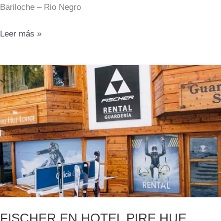
Bariloche – Rio Negro
NIEVE
Leer más »
AUSTRAL
FISCHER EN HOTEL PIRE HUE