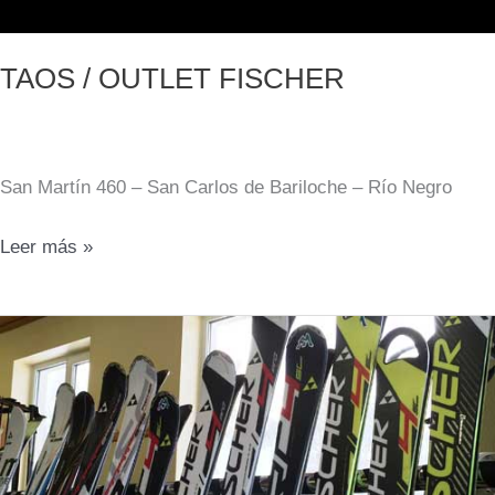
TAOS / OUTLET FISCHER
San Martín 460 – San Carlos de Bariloche – Río Negro
TAOS
Leer más »
/
OUTLET
FISCHER