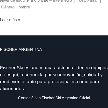
Nivel de esquí Principiante – Intermedio | Uso Pista |
Género Hombre
XTR
Leer más »
RC
ONE
X
FISCHER ARGENTINA
Fischer Ski es una marca austríaca líder en equipos
de esquí, reconocida por su innovación, calidad y
rendimiento tanto para profesionales como para
aficionados.
Contactá con Fischer Ski Argentina Oficial